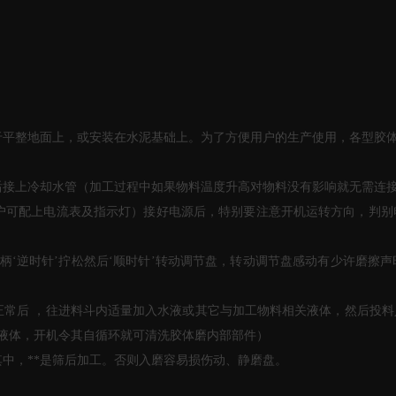
置于平整地面上，或安装在水泥基础上。为了方便用户的生产使用，各型胶
后接上冷却水管（加工过程中如果物料温度升高对物料没有影响就无需连
户可配上电流表及指示灯）接好电源后，特别要注意开机运转方向，判别
‘逆时针’拧松然后‘顺时针’转动调节盘，转动调节盘感动有少许磨擦
正常后 ，往进料斗内适量加入水液或其它与加工物料相关液体，然后投料
液体，开机令其自循环就可清洗胶体磨内部部件）
其中，**是筛后加工。否则入磨容易损伤动、静磨盘。