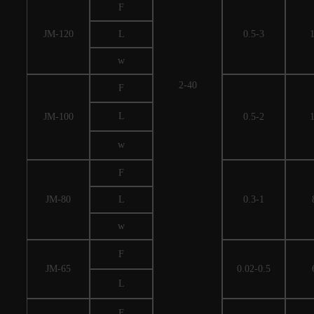
F
JM-120
L
0.5-3
w
2-40
F
L
JM-100
0.5-2
w
F
JM-80
L
0.3-1
w
F
JM-65
0.02-0.5
L
F