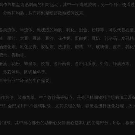
磨依靠磨盘齿形斜面的相对运动，
其中一个高速旋转，另一个静
止
使通过
、分散和均质，从而得到精细超微粒粉碎效果。
各类流体、半流体、乳状液的均质、乳化、混合、粉碎等，可以代替石磨
酱、果汁、大豆、豆酱、豆沙、花生奶、蛋白奶、豆奶、乳制品，麦乳精
催化剂、乳化沥青、胶粘剂、洗涤剂、塑料、**、玻璃钢、皮革、乳化*
肥皂、香脂等。
肝油、花粉、蜂皇浆、疫苗、各种药膏、各种口服液、针剂、静滴液等。
、多彩涂料、陶瓷釉料等。
等行业**环保的生产需要
。
操作方便、装修简单、生产效益高等特点、是处理精细物料理想的加工设
部件全部采用**不锈钢制成，尤其
关键
的动、静磨盘进行强化处理，因
分组成。其中磨心部分的动磨心及静磨心是本机的
关键
部分，所以，根据