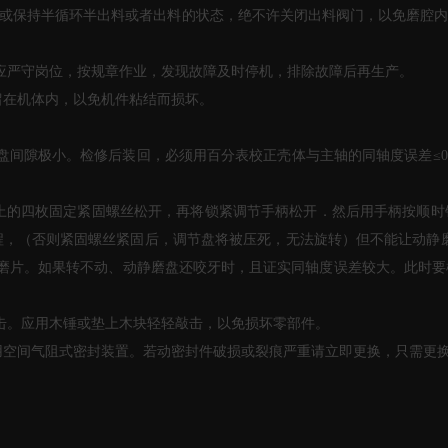
或保持半循环半出料或者出料的状态，绝不许关闭出料阀门，以免磨腔内
应严守岗位，按规章作业，发现故障及时停机，排除故障后再生产。
在机体内，以免机件粘结而损坏。
磨盘间隙极小。检修后装回，必须用百分表校正壳体与主轴的同轴度误差≤0
上的四枚固定紧固螺丝松开，再将锁紧调节手柄松开．然后用手柄按顺时
程，（否则紧固螺丝紧固后，调节盘将被压死，无法旋转）但不能让动静磨
后转动磨片。如果转不动、动静磨盘还咬牙时，且证实同轴度误差较大。此
击。应用木锤或垫上木块轻轻敲击，以免损坏零部件。
用空间气阻式密封装置。若动密封件破损或裂痕严重请立即更换，只需更