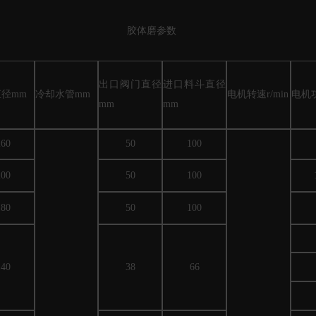
胶体磨参数
出口
阀门
直径
进口
料斗
直径
直径
mm
冷却
水管
mm
电机
转速
r/min
电机
mm
mm
260
50
100
200
50
100
180
50
100
140
38
66