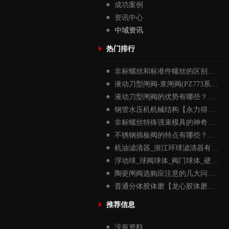
成功案例
资讯中心
中域资讯
热门排行
非标螺丝和标准件螺丝的区别…
液动刀型闸阀-浆闸阀(PZ773系…
液动刀型闸阀的优势有哪些？…
钢管水压机机械结构【永力得…
非标螺丝特殊强束模具的神奇…
不锈钢插板阀的特点有哪些？…
机油滤清器_浙江环球滤清器有…
浮动球_球阀球体_阀门球体_硬…
陶瓷闸阀选购应注意的几大问…
普通分体胶体磨【龙心胶体磨…
推荐信息
没有资料