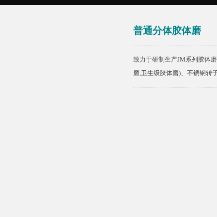
普通分体胶体磨
致力于研制生产JM系列胶体磨
磨,卫生级胶体磨)、不锈钢