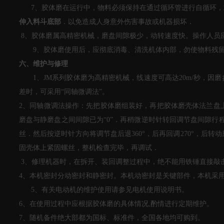
7、胶体磨在运行中，物料必须保持在通过循环管进行自循环，
伸入料斗底部
．以免造成人身意外伤害事故或机器损坏．
8、胶体磨属高精密机械，磨盘间隙极少，动转速度快。操作人员
9、胶体磨使用后，应彻底消毒、清洗机体内部，勿使物料残留
六、维护与修理
1、JM系列胶体磨为高精密机械，线速度可高达20m/秒，因
差时，可采用“同轴微调法”。
2、同轴微调法操作：先把胶体磨组装好，再把胶体磨壳体法兰盘
磨盘与静磨盘之间间隙已为“0”．再稍微逆时针转回调节盘间隙行
丝．然后按逆时针方向将调节盘后退360°，后再回调270°，
固壳体上紧固螺丝，整机检查完毕，再调试．
3、修理机器时，在拆开、装回调整过程中，绝不能用铁锤直接敲
4、本机密封分动密封和静密封。本机动密封是关键部件，本机采
5、有关电动机的维护使用请参见电机使用说明书。
6、在使用过程中应根据胶体磨的具体情况,酌情进行定期维护。
7、随机备件绝大部都为国标、标准件，全国各地均可购到。