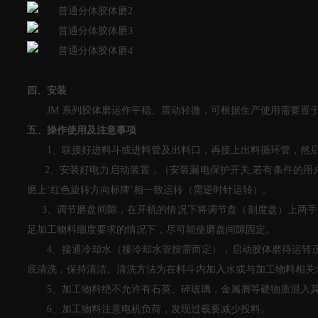
四、安装
JM 系列胶体磨运作平稳、震动轻微，可根据生产使用需要
五、操作使用及注意事项
1、联接好进料斗或进料管及出料口，再接上出料循环管，然
2、安装好电力启动装置，（安装漏电保护开关,若有条件的用
磨上‘红色旋转方向标牌’相一致运转（需逆时针运转）。
3、调节磨盘间隙，在开机的情况下将调节盘（刻度盘）上两手柄
足加工物料细度要求的情况下，尽可能使磨盘间隙固定。
4、接通冷却水（接冷却水管按需而定），启动胶体磨待运转
底清洗，保持清洁。清洗方法为在料斗内加入水或与加工物料相关
5、加工物料绝不允许有石英、碎玻璃，金属屑等硬物质混入
6、加工物料注意电机负荷，发现过载要减少投料。