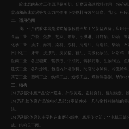
胶体磨的基本工作原理
是
剪切
、
研磨及高速搅拌
作用
，
粉碎研
震动
和
高速旋涡等复杂力的作用下使物料
有效的研磨、乳化、粉碎
二、适用范围
我厂生产的胶体磨是湿式超微粒粉碎加工的新型设备，应用于
食品工业：芦荟、
菠萝
、芝麻、果茶、冰淇淋、月饼馅、奶油、果
化学工业：油漆、颜料、染料、涂料、润滑油、润滑脂、柴油、石油
日用化工：牙膏、洗涤剂、洗发精、鞋油、高级化妆品、沐浴精、
医药工业：各型糖浆、营养液、中成药、膏状药剂、生物制品、鱼
建筑工业：各种涂料。包括内外墙涂料、防腐防水涂料、冷瓷涂料
其它工业：塑料工业、纺织工业、造纸工业、煤炭浮选剂、纳米材料
三、结构
JM
系列胶体磨产品设计紧凑、外型美观、密封良好、性能稳定、
JM
系列胶体磨产品除电机及部分零部件外，凡与物料相接触的零
洁。
JM
系列胶体磨其主要构造由磨心部件、底座传动部；**电机三部
成。结构见
下
图
。